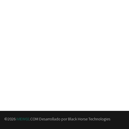
©2026
iVIEW02
.COM Desarrollado por
Black Horse Technologies