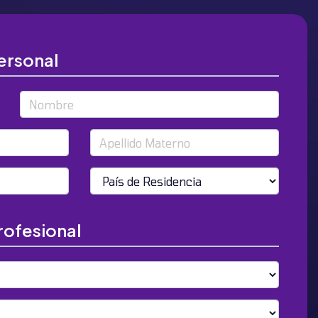
ersonal
Nombre
Apellido Materno
País de Residencia
rofesional