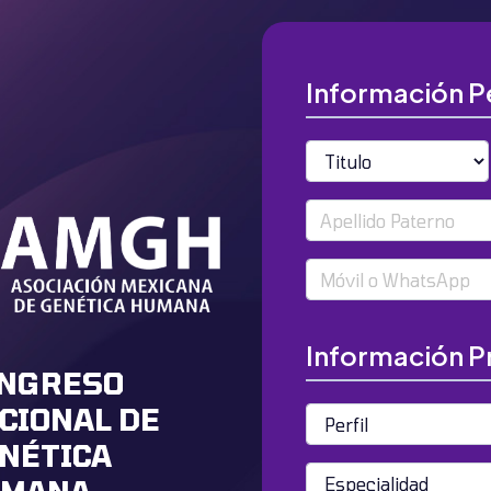
Información P
Titulo
Apellido Paterno
Móvil
Información P
NGRESO
CIONAL DE
Perfil
NÉTICA
Especialidad