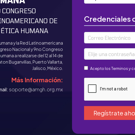
UMANA
 CONGRESO
Credenciales 
INOAMERICANO DE
ÉTICA HUMANA
Correo Electrónico
umana y la Red Latinoamericana
ngreso Nacional y 9no Congreso
Elije una contraseña pa
ana a realizarse del 12 al 14 de
n Buganvilias, Puerto Vallarta,
Jalisco, México.
Acepto los
Terminos y 
Más Información:
Recaptcha
ail:
soporte@amgh.org.mx