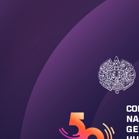
CO
NA
GE